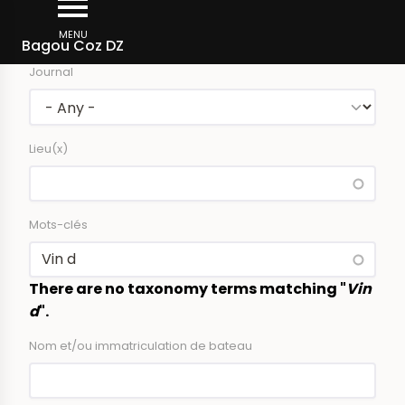
Skip
Newspaper articles
to
MENU
Bagou Coz DZ
main
Journal
content
Lieu(x)
Mots-clés
There are no taxonomy terms matching "
Vin
d
".
Nom et/ou immatriculation de bateau