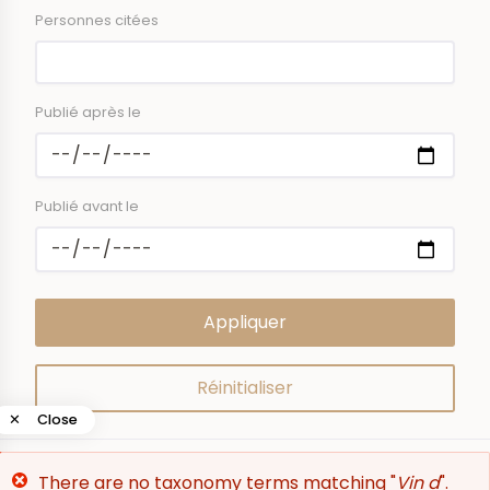
Personnes citées
Publié après le
Publié avant le
✕
Close
0
results
Error
There are no taxonomy terms matching "
Vin d
".