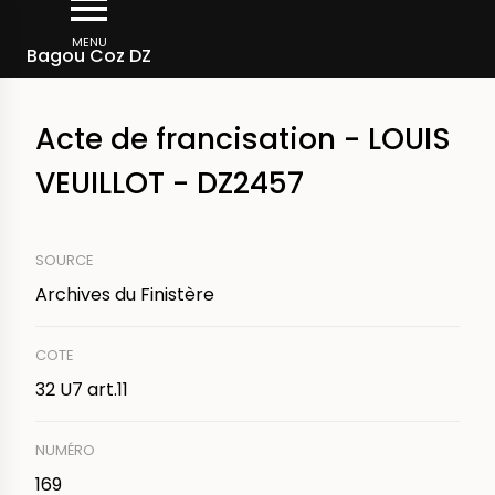
Aller
Fil
au
MENU
Actes de francisation au quartier de Douarnenez
Bagou Coz DZ
d'Ariane
contenu
principal
Acte de francisation - LOUIS
VEUILLOT - DZ2457
SOURCE
Archives du Finistère
COTE
32 U7 art.11
NUMÉRO
169