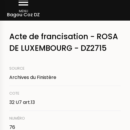
Aller
Fil
au
MENU
Actes de francisation au quartier de Douarnenez
Bagou Coz DZ
d'Ariane
contenu
principal
Acte de francisation - ROSA
DE LUXEMBOURG - DZ2715
SOURCE
Archives du Finistère
COTE
32 U7 art.13
NUMÉRO
76