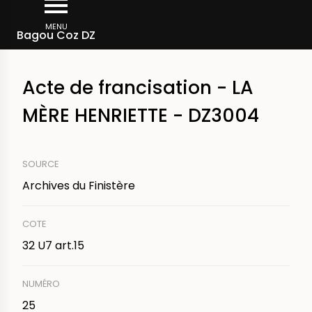
Aller
Fil
au
MENU
Actes de francisation au quartier de Douarnenez
Bagou Coz DZ
d'Ariane
contenu
principal
Acte de francisation - LA
MÈRE HENRIETTE - DZ3004
SOURCE
Archives du Finistère
COTE
32 U7 art.15
NUMÉRO
25