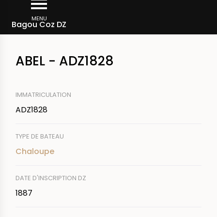
Aller
Fil
au
MENU
Rechercher un bateau
Bagou Coz DZ
d'Ariane
contenu
principal
ABEL - ADZ1828
IMMATRICULATION
ADZ1828
TYPE DE BATEAU
Chaloupe
DATE D'INSCRIPTION DZ
1887