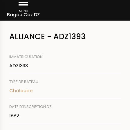
Aller
Fil
au
MENU
Rechercher un bateau
Bagou Coz DZ
d'Ariane
contenu
principal
ALLIANCE - ADZ1393
IMMATRICULATION
ADZ1393
TYPE DE BATEAU
Chaloupe
DATE D'INSCRIPTION DZ
1882