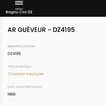
Aller
Fil
au
MENU
Rechercher un bateau
Bagou Coz DZ
d'Ariane
contenu
principal
AR GUÉVEUR - DZ4195
IMMATRICULATION
DZ4195
TYPE DE BATEAU
Chalutier hauturier
DATE D'INSCRIPTION DZ
1966