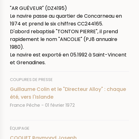
"AR GUÉVEUR" (DZ4195)
Le navire passe au quartier de Concarneau en
1974 et prend le six chiffres CC244165.
D'abord rebaptisé "TONTON PIERRE", il prend
rapidement le nom "ANCOLIE" (PJ8 annuaire
1980).
Le navire est exporté en 05.1992 à Saint-Vincent
et Grenadines.
COUPURES DE PRESSE
Guillaume Colin et le "Directeur Alloy" : chaque
été, vers l'Islande
JOURNAL
DATE
France Pêche
01 février 1972
ÉQUIPAGE
COQUET Raymond Joseph