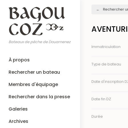
Aller
Fil
Rechercher u
au
d'Ariane
contenu
principal
AVENTURI
Bateaux de pêche de Douarnenez
Immatriculation
Main
À propos
navigation
Type de bateau
Rechercher un bateau
Date d'inscription D
Membres d'équipage
Rechercher dans la presse
Date fin DZ
Galeries
Durée
Archives