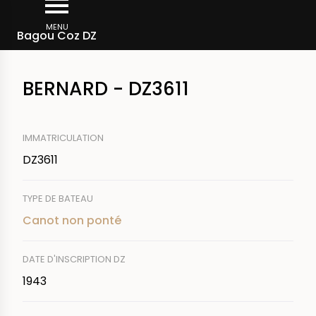
Aller
Fil
au
MENU
Rechercher un bateau
Bagou Coz DZ
d'Ariane
contenu
principal
BERNARD - DZ3611
IMMATRICULATION
DZ3611
TYPE DE BATEAU
Canot non ponté
DATE D'INSCRIPTION DZ
1943