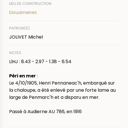
LIEU DE CONSTRUCTION
Douarnenez
PATRON(S)
JOLIVET Michel
NOTES
LlHJ : 8.43 - 2.97 - 1.38 - 6.54
Péri en mer
:
Le 4/10/1905, Henri Pennaneac'h, embarqué sur
la chaloupe, a été enlevé par une forte lame au
large de Penmarc'h et a disparu en mer.
Passé à Audierne AU 786, en 1916