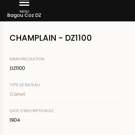
Aller
Fil
au
MENU
Rechercher un bateau
Bagou Coz DZ
d'Ariane
contenu
principal
CHAMPLAIN - DZ1100
IMMATRICULATION
DZ1100
TYPE DE BATEAU
Canot
DATE D'INSCRIPTION DZ
1904