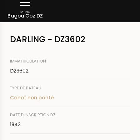
Aller
Fil
au
MENU
Rechercher un bateau
Bagou Coz DZ
d'Ariane
contenu
principal
DARLING - DZ3602
IMMATRICULATION
DZ3602
TYPE DE BATEAU
Canot non ponté
DATE D'INSCRIPTION DZ
1943