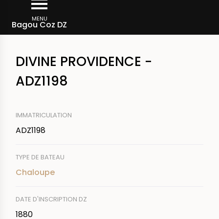
Aller
Fil
au
MENU
Rechercher un bateau
Bagou Coz DZ
d'Ariane
contenu
principal
DIVINE PROVIDENCE -
ADZ1198
IMMATRICULATION
ADZ1198
TYPE DE BATEAU
Chaloupe
DATE D'INSCRIPTION DZ
1880