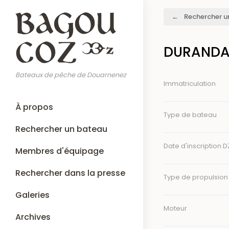
Aller
Fil
Rechercher u
au
d'Ariane
contenu
principal
DURANDAL
Bateaux de pêche de Douarnenez
Immatriculation
Main
À propos
navigation
Type de bateau
Rechercher un bateau
Date d'inscription D
Membres d'équipage
Rechercher dans la presse
Type de propulsion
Galeries
Moteur
Archives