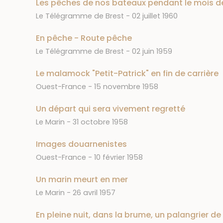
Les pêches de nos bateaux pendant le mois de
Journal
Date
Le Télégramme de Brest
02 juillet 1960
En pêche - Route pêche
Journal
Date
Le Télégramme de Brest
02 juin 1959
Le malamock "Petit-Patrick" en fin de carrière
Journal
Date
Ouest-France
15 novembre 1958
Un départ qui sera vivement regretté
Journal
Date
Le Marin
31 octobre 1958
Images douarnenistes
Journal
Date
Ouest-France
10 février 1958
Un marin meurt en mer
Journal
Date
Le Marin
26 avril 1957
En pleine nuit, dans la brume, un palangrier de