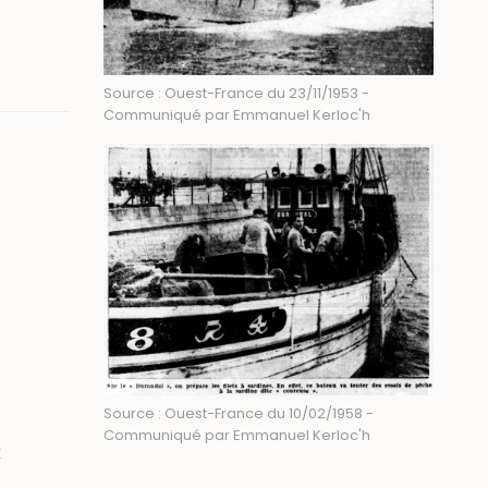
Source : Ouest-France du 23/11/1953 -
Communiqué par Emmanuel Kerloc'h
Source : Ouest-France du 10/02/1958 -
Communiqué par Emmanuel Kerloc'h
x