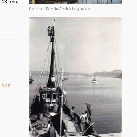
 43 ans,
Source : Fonds André Lagadec.
n
à son