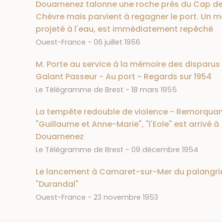
Douarnenez talonne une roche près du Cap de
Chèvre mais parvient à regagner le port. Un m
projeté à l'eau, est immédiatement repêché
Journal
Date
Ouest-France
06 juillet 1956
M. Porte au service à la mémoire des disparus
Galant Passeur - Au port - Regards sur 1954
Journal
Date
Le Télégramme de Brest
18 mars 1955
La tempête redouble de violence - Remorquan
"Guillaume et Anne-Marie", "l'Eole" est arrivé à
Douarnenez
Journal
Date
Le Télégramme de Brest
09 décembre 1954
Le lancement à Camaret-sur-Mer du palangri
"Durandal"
Journal
Date
Ouest-France
23 novembre 1953