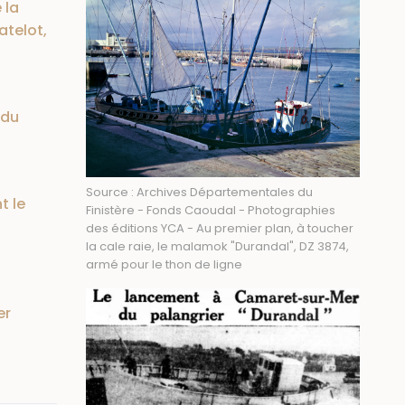
 la
atelot,
 du
Source : Archives Départementales du
t le
Finistère - Fonds Caoudal - Photographies
des éditions YCA - Au premier plan, à toucher
la cale raie, le malamok "Durandal", DZ 3874,
armé pour le thon de ligne
er