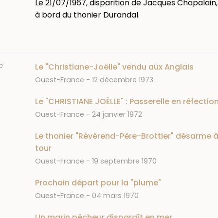
Le 21/07/1967, disparition de Jacques Chapalain,
à bord du thonier Durandal.
e
Le "Christiane-Joëlle" vendu aux Anglais
Journal
Date
Ouest-France
12 décembre 1973
Le "CHRISTIANE JOËLLE" : Passerelle en réfectio
Journal
Date
Ouest-France
24 janvier 1972
Le thonier "Révérend-Père-Brottier" désarme 
tour
Journal
Date
Ouest-France
19 septembre 1970
Prochain départ pour la "plume"
Journal
Date
Ouest-France
04 mars 1970
Un marin pêcheur disparaît en mer