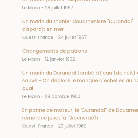
Journal
Date
Le Marin
28 juillet 1967
Un marin du thonier douarneniste "Durandal"
disparaît en mer
Journal
Date
Ouest-France
24 juillet 1967
Changements de patrons
Journal
Date
Le Marin
12 janvier 1962
Un marin du Durandal tombé à l'eau (de nuit) 
sauvé - On déplore le manque d'échelles au 
quai
Journal
Date
Le Marin
28 octobre 1960
En panne de moteur, le "Durandal" de Douarne
remorqué jusqu'à l'Aberwrac'h
Journal
Date
Ouest-France
29 juillet 1960