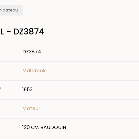
n bateau
 - DZ3874
DZ3874
Malamok
Z
1953
Moteur
120 CV. BAUDOUIN