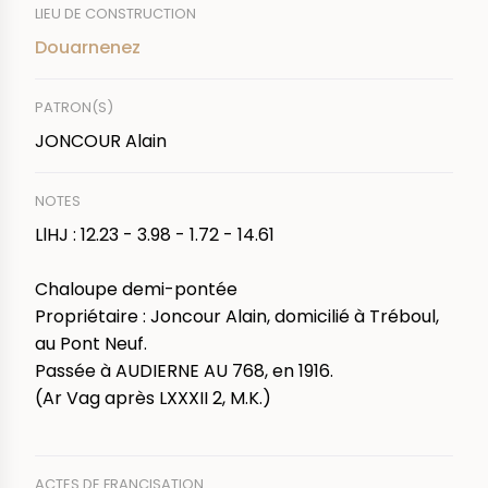
LIEU DE CONSTRUCTION
Douarnenez
PATRON(S)
JONCOUR Alain
NOTES
LlHJ : 12.23 - 3.98 - 1.72 - 14.61
Chaloupe demi-pontée
Propriétaire : Joncour Alain, domicilié à Tréboul,
au Pont Neuf.
Passée à AUDIERNE AU 768, en 1916.
(Ar Vag après LXXXII 2, M.K.)
ACTES DE FRANCISATION