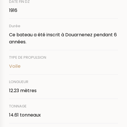
DATE FIN DZ
1916
Durée
Ce bateau a été inscrit à Douarnenez pendant 6
années.
TYPE DE PROPULSION
Voile
LONGUEUR
12.23 mètres
TONNAGE
14.61 tonneaux