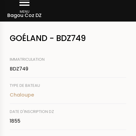
Aller
Fil
au
MENU
Rechercher un bateau
Bagou Coz DZ
d'Ariane
contenu
principal
GOÉLAND - BDZ749
IMMATRICULATION
BDZ749
TYPE DE BATEAU
Chaloupe
DATE D'INSCRIPTION DZ
1855