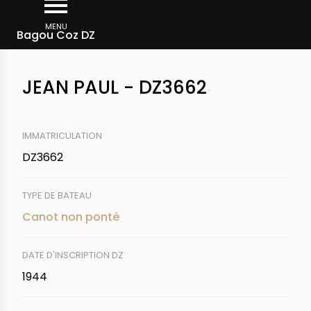
Aller
Fil
au
MENU
Rechercher un bateau
Bagou Coz DZ
d'Ariane
contenu
principal
JEAN PAUL - DZ3662
IMMATRICULATION
DZ3662
TYPE DE BATEAU
Canot non ponté
DATE D'INSCRIPTION DZ
1944