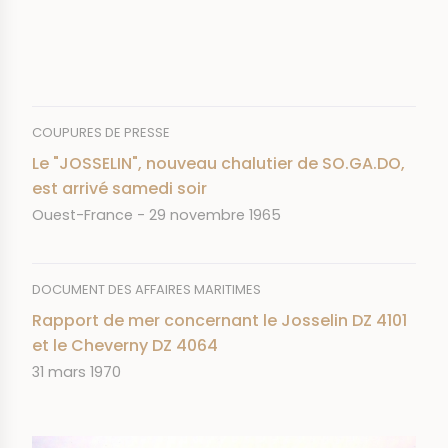
COUPURES DE PRESSE
Le "JOSSELIN", nouveau chalutier de SO.GA.DO,
est arrivé samedi soir
JOURNAL
DATE
Ouest-France
29 novembre 1965
DOCUMENT DES AFFAIRES MARITIMES
Rapport de mer concernant le Josselin DZ 4101
et le Cheverny DZ 4064
DATE
31 mars 1970
IMAGE