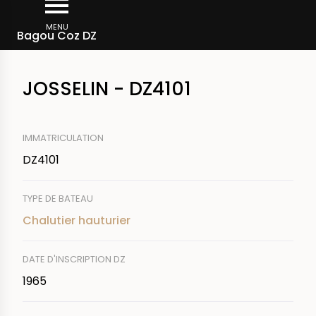
Aller
Fil
au
MENU
Rechercher un bateau
Bagou Coz DZ
d'Ariane
contenu
principal
JOSSELIN - DZ4101
IMMATRICULATION
DZ4101
TYPE DE BATEAU
Chalutier hauturier
DATE D'INSCRIPTION DZ
1965