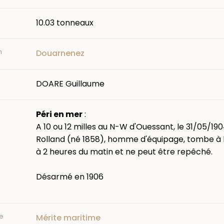
10.03 tonneaux
n
Douarnenez
DOARE Guillaume
Péri en mer
:
A 10 ou 12 milles au N-W d'Ouessant, le 31/05/19
Rolland (né 1858), homme d'équipage, tombe à 
à 2 heures du matin et ne peut être repêché.
Désarmé en 1906
e
Mérite maritime