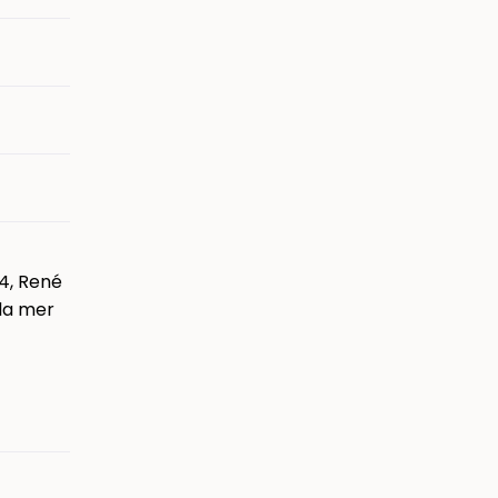
04, René
la mer