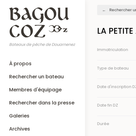
Aller
Fil
Rechercher u
au
d'Ariane
contenu
principal
LA PETITE
Bateaux de pêche de Douarnenez
Immatriculation
Main
À propos
navigation
Type de bateau
Rechercher un bateau
Date d'inscription D
Membres d'équipage
Rechercher dans la presse
Date fin DZ
Galeries
Durée
Archives