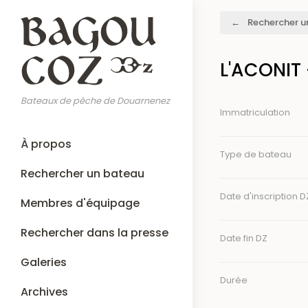
Aller
Fil
Rechercher u
au
d'Ariane
contenu
principal
L'ACONIT
Bateaux de pêche de Douarnenez
Immatriculation
Main
À propos
navigation
Type de bateau
Rechercher un bateau
Date d'inscription D
Membres d'équipage
Rechercher dans la presse
Date fin DZ
Galeries
Durée
Archives