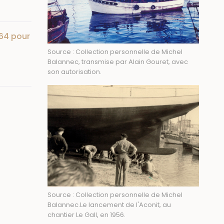
964 pour
Source : Collection personnelle de Michel
Balannec, transmise par Alain Gouret, avec
son autorisation.
Source : Collection personnelle de Michel
Balannec.Le lancement de l'Aconit, au
chantier Le Gall, en 1956.