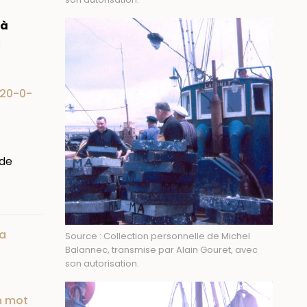
 à
:
20-0-
 de
la
Source : Collection personnelle de Michel
Balannec, transmise par Alain Gouret, avec
son autorisation.
in mot