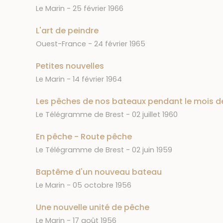
Journal
Date
Le Marin
25 février 1966
L'art de peindre
Journal
Date
Ouest-France
24 février 1965
Petites nouvelles
Journal
Date
Le Marin
14 février 1964
Les pêches de nos bateaux pendant le mois de
Journal
Date
Le Télégramme de Brest
02 juillet 1960
En pêche - Route pêche
Journal
Date
Le Télégramme de Brest
02 juin 1959
Baptême d'un nouveau bateau
Journal
Date
Le Marin
05 octobre 1956
Une nouvelle unité de pêche
Journal
Date
Le Marin
17 août 1956