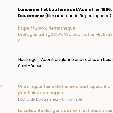
Lancement et baptême de L'Aconit, en 1956,
Douarnenez
(film amateur de Roger Lagadec) 
https://www.cinematheque-
bretagne.bzh/g%C3%A9olocalisation-970-53
0…
Naufrage : l'Aconit a talonné une roche, en baie
Saint-Brieuc
e
Une cinquantaine de thoniers participeront à 
prochaine campagne
Journal
Date
L'Echo de Douarnenez
01 mai 1968
La solidarité des gens de mer n'est pas un va