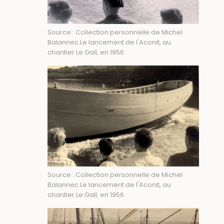
Source : Collection personnelle de Michel
Balannec.Le lancement de l'Aconit, au
chantier Le Gall, en 1956.
Source : Collection personnelle de Michel
Balannec.Le lancement de l'Aconit, au
chantier Le Gall, en 1956.