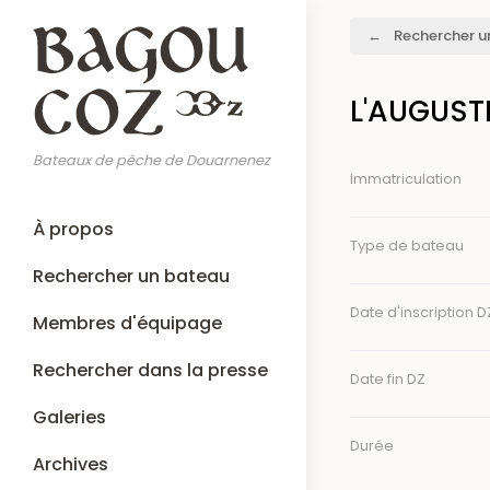
Aller
Fil
Rechercher u
au
d'Ariane
contenu
principal
L'AUGUST
Bateaux de pêche de Douarnenez
Immatriculation
Main
À propos
navigation
Type de bateau
Rechercher un bateau
Date d'inscription D
Membres d'équipage
Rechercher dans la presse
Date fin DZ
Galeries
Durée
Archives