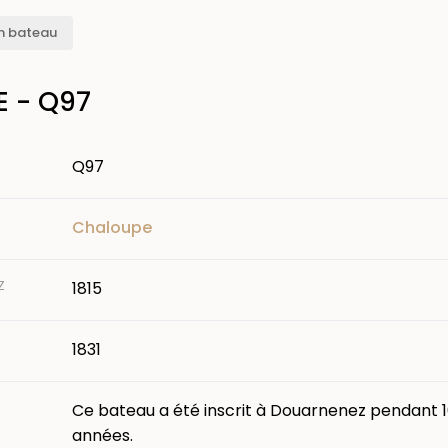
n bateau
E - Q97
Q97
Chaloupe
Z
1815
1831
Ce bateau a été inscrit à Douarnenez pendant 
années.