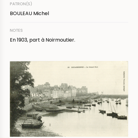
PATRON(S)
BOULEAU Michel
NOTES
En 1903, part à Noirmoutier.
IMAGE