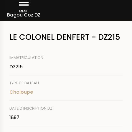
Aller
Fil
au
MENU
Rechercher un bateau
Bagou Coz DZ
d'Ariane
contenu
principal
LE COLONEL DENFERT - DZ215
IMMATRICULATION
DZ215
TYPE DE BATEAU
Chaloupe
DATE D'INSCRIPTION DZ
1897