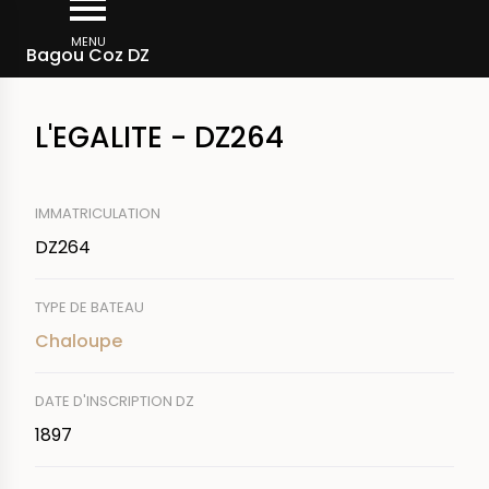
Aller
Fil
au
MENU
Rechercher un bateau
Bagou Coz DZ
d'Ariane
contenu
principal
L'EGALITE - DZ264
IMMATRICULATION
DZ264
TYPE DE BATEAU
Chaloupe
DATE D'INSCRIPTION DZ
1897