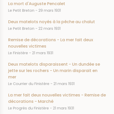
La mort d'Auguste Pencalet
JOURNAL
DATE
Le Petit Breton
29 mars 1931
Deux matelots noyés à la pêche au chalut
JOURNAL
DATE
Le Petit Breton
22 mars 1931
Remise de décorations - La mer fait deux
nouvelles victimes
JOURNAL
DATE
Le Finistère
21 mars 1931
Deux matelots disparaissent - Un dundée se
jette sur les rochers - Un marin disparait en
mer
JOURNAL
DATE
Le Courrier du Finistère
21 mars 1931
La mer fait deux nouvelles victimes - Remise de
décorations - Marché
JOURNAL
DATE
Le Progrès du Finistère
21 mars 1931