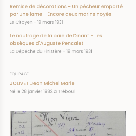
Remise de décorations - Un pêcheur emporté
par une lame - Encore deux marins noyés
JOURNAL
DATE
Le Citoyen
19 mars 1931
Le naufrage de la baie de Dinant - Les
obsèques d'Auguste Pencalet
JOURNAL
DATE
La Dépêche du Finistère
18 mars 1931
ÉQUIPAGE
JOLIVET Jean Michel Marie
Né le 28 janvier 1882 à Tréboul
IMAGE