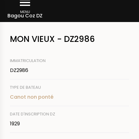
Aller
Fil
au
MENU
Rechercher un bateau
Bagou Coz DZ
d'Ariane
contenu
principal
MON VIEUX - DZ2986
IMMATRICULATION
DZ2986
TYPE DE BATEAU
Canot non ponté
DATE D'INSCRIPTION DZ
1929