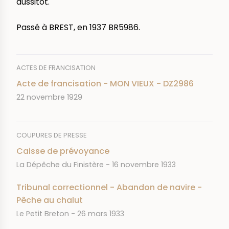
aussitôt.
Passé à BREST, en 1937 BR5986.
ACTES DE FRANCISATION
Acte de francisation - MON VIEUX - DZ2986
DATE
22 novembre 1929
COUPURES DE PRESSE
Caisse de prévoyance
JOURNAL
DATE
La Dépêche du Finistère
16 novembre 1933
Tribunal correctionnel - Abandon de navire -
Pêche au chalut
JOURNAL
DATE
Le Petit Breton
26 mars 1933