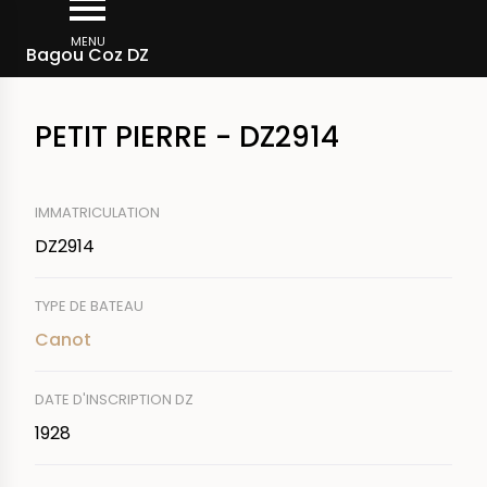
Aller
Fil
au
MENU
Rechercher un bateau
Bagou Coz DZ
d'Ariane
contenu
principal
PETIT PIERRE - DZ2914
IMMATRICULATION
DZ2914
TYPE DE BATEAU
Canot
DATE D'INSCRIPTION DZ
1928