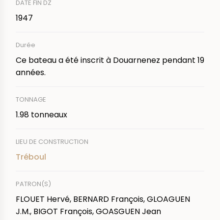
DATE FIN DZ
1947
Durée
Ce bateau a été inscrit à Douarnenez pendant 19
années.
TONNAGE
1.98 tonneaux
LIEU DE CONSTRUCTION
Tréboul
PATRON(S)
FLOUET Hervé, BERNARD François, GLOAGUEN
J.M., BIGOT François, GOASGUEN Jean