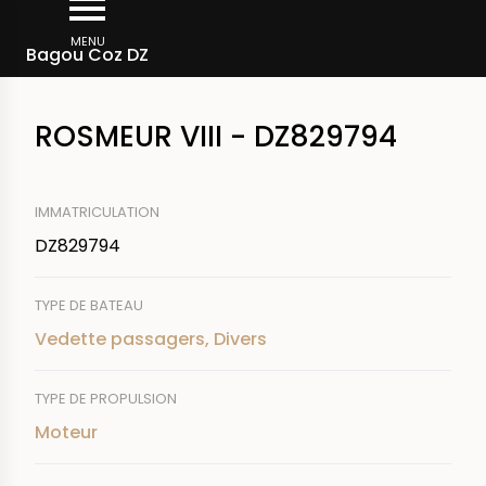
Aller
Fil
au
MENU
Rechercher un bateau
Bagou Coz DZ
d'Ariane
contenu
principal
ROSMEUR VIII - DZ829794
IMMATRICULATION
DZ829794
TYPE DE BATEAU
Vedette passagers, Divers
TYPE DE PROPULSION
Moteur