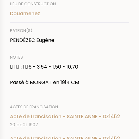
LIEU DE CONSTRUCTION
Douarnenez
PATRON(S)
PENDÉZEC Eugène
NOTES
LlHJ : 11.16 - 3.54 - 1.50 - 10.70
Passé à MORGAT en 1914 CM
ACTES DE FRANCISATION
Acte de francisation - SAINTE ANNE - DZ1452
DATE
20 août 1907
Acte de francisation - SAINTE ANNE - DZ1452