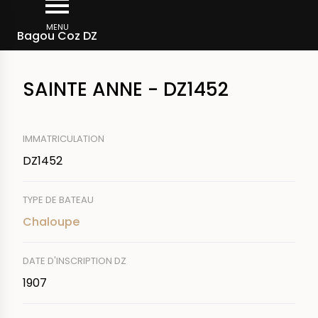
Aller
Fil
au
MENU
Rechercher un bateau
Bagou Coz DZ
d'Ariane
contenu
principal
SAINTE ANNE - DZ1452
IMMATRICULATION
DZ1452
TYPE DE BATEAU
Chaloupe
DATE D'INSCRIPTION DZ
1907