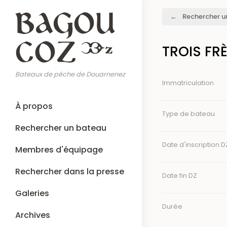
Aller
Fil
Rechercher u
au
d'Ariane
contenu
principal
TROIS FR
Bateaux de pêche de Douarnenez
Immatriculation
Main
À propos
navigation
Type de bateau
Rechercher un bateau
Date d'inscription D
Membres d'équipage
Rechercher dans la presse
Date fin DZ
Galeries
Durée
Archives