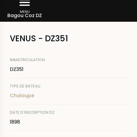
Aller
Fil
au
MENU
Rechercher un bateau
Bagou Coz DZ
d'Ariane
contenu
principal
VENUS - DZ351
IMMATRICULATION
DZ351
TYPE DE BATEAU
Chaloupe
DATE D'INSCRIPTION DZ
1898