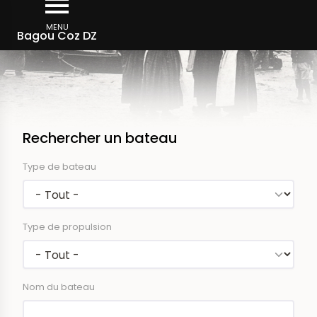
Aller
au
MENU
Bagou Coz DZ
contenu
principal
Rechercher un bateau
Type de bateau
Type de propulsion
Nom du bateau