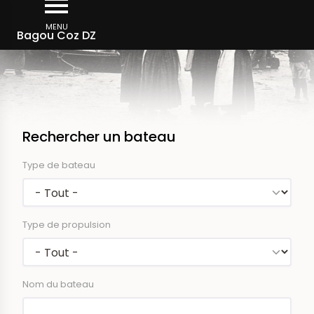
Aller
au
MENU
Bagou Coz DZ
contenu
principal
Rechercher un bateau
Type de bateau
Type de propulsion
Nom du bateau