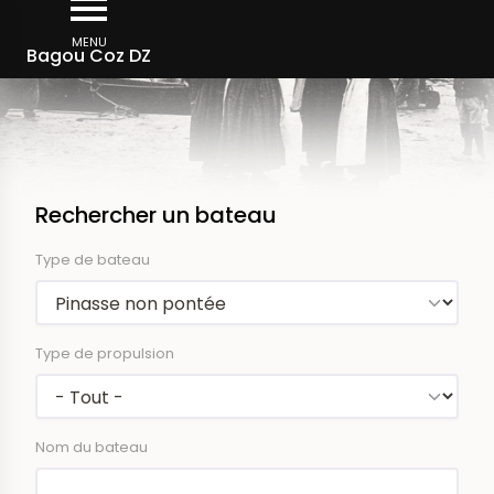
Aller
au
MENU
Bagou Coz DZ
contenu
principal
Rechercher un bateau
Type de bateau
Type de propulsion
Nom du bateau