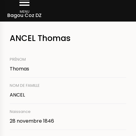
Aller
Fil
au
MENU
Membres d'équipage
Bagou Coz DZ
d'Ariane
contenu
principal
ANCEL Thomas
PRÉNOM
Thomas
NOM DE FAMILLE
ANCEL
Naissance
28 novembre 1846