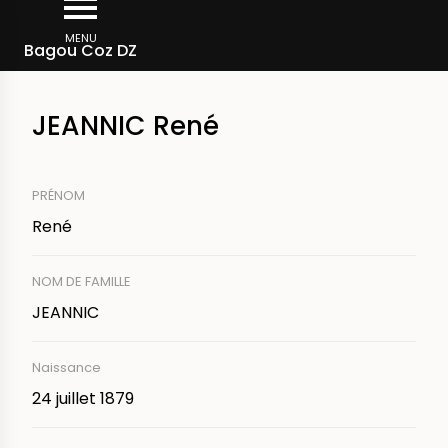
Aller
Fil
au
MENU
Membres d'équipage
Bagou Coz DZ
d'Ariane
contenu
principal
JEANNIC René
PRÉNOM
René
NOM DE FAMILLE
JEANNIC
Naissance
24 juillet 1879