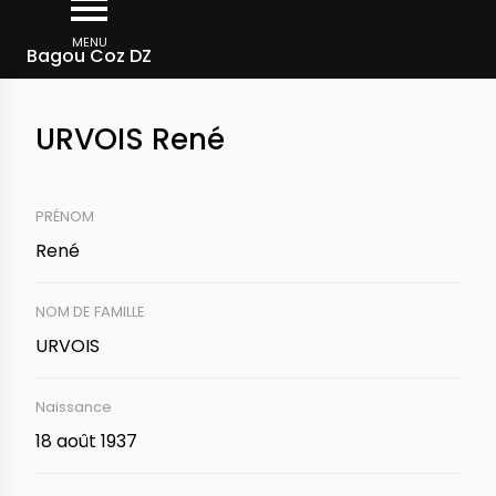
Aller
Fil
au
MENU
Membres d'équipage
Bagou Coz DZ
d'Ariane
contenu
principal
URVOIS René
PRÉNOM
René
NOM DE FAMILLE
URVOIS
Naissance
18 août 1937