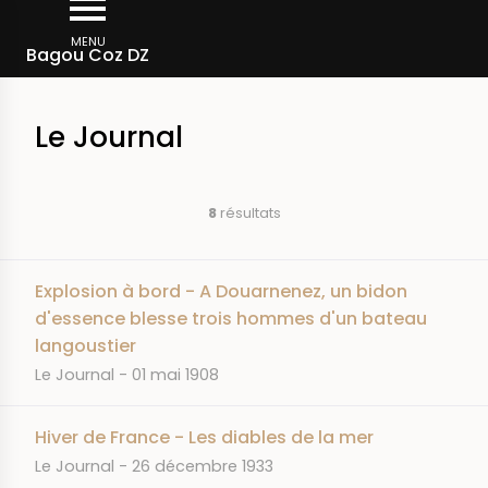
Aller
Fil
au
MENU
Accueil
Bagou Coz DZ
d'Ariane
contenu
principal
Le Journal
8
résultats
Explosion à bord - A Douarnenez, un bidon
d'essence blesse trois hommes d'un bateau
langoustier
JOURNAL
DATE
Le Journal
01 mai 1908
Hiver de France - Les diables de la mer
JOURNAL
DATE
Le Journal
26 décembre 1933