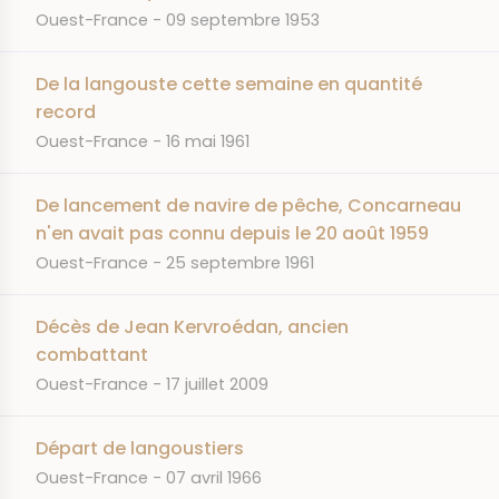
JOURNAL
DATE
Ouest-France
09 septembre 1953
De la langouste cette semaine en quantité
record
JOURNAL
DATE
Ouest-France
16 mai 1961
De lancement de navire de pêche, Concarneau
n'en avait pas connu depuis le 20 août 1959
JOURNAL
DATE
Ouest-France
25 septembre 1961
Décès de Jean Kervroédan, ancien
combattant
JOURNAL
DATE
Ouest-France
17 juillet 2009
Départ de langoustiers
JOURNAL
DATE
Ouest-France
07 avril 1966