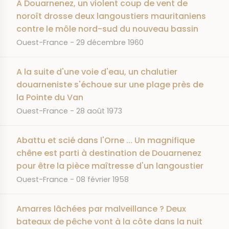
A Douarnenez, un violent coup de vent de
noroît drosse deux langoustiers mauritaniens
contre le môle nord-sud du nouveau bassin
JOURNAL
DATE
Ouest-France
29 décembre 1960
A la suite d'une voie d'eau, un chalutier
douarneniste s'échoue sur une plage près de
la Pointe du Van
JOURNAL
DATE
Ouest-France
28 août 1973
Abattu et scié dans l'Orne ... Un magnifique
chêne est parti à destination de Douarnenez
pour être la pièce maîtresse d'un langoustier
JOURNAL
DATE
Ouest-France
08 février 1958
Amarres lâchées par malveillance ? Deux
bateaux de pêche vont à la côte dans la nuit