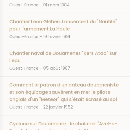
JOURNAL
DATE
Ouest-France
01 mars 1984
Chantier Léon Gléhen. Lancement du "Nautile"
pour l'armement La Houle
JOURNAL
DATE
Ouest-France
19 février 1991
Chantier naval de Douarnenez "Kers Atao" sur
l'eau
JOURNAL
DATE
Ouest-France
05 août 1987
Comment le patron d'un bateau douarneniste
et son équipage sauvèrent en mer le pilote
anglais d'un "Meteor" qui s'était écrasé au sol
JOURNAL
DATE
Ouest-France
22 janvier 1952
Cyclone sur Douarnenez : le chalutier "Avel-a-