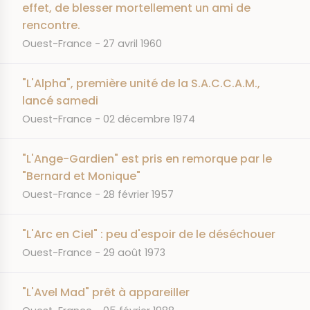
effet, de blesser mortellement un ami de
rencontre.
JOURNAL
DATE
Ouest-France
27 avril 1960
"L'Alpha", première unité de la S.A.C.C.A.M.,
lancé samedi
JOURNAL
DATE
Ouest-France
02 décembre 1974
"L'Ange-Gardien" est pris en remorque par le
"Bernard et Monique"
JOURNAL
DATE
Ouest-France
28 février 1957
"L'Arc en Ciel" : peu d'espoir de le déséchouer
JOURNAL
DATE
Ouest-France
29 août 1973
"L'Avel Mad" prêt à appareiller
JOURNAL
DATE