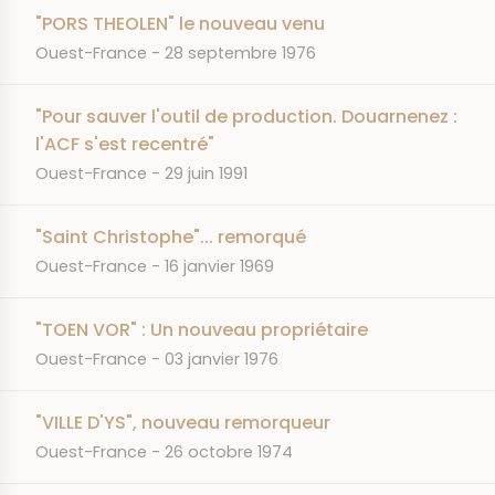
"PORS THEOLEN" le nouveau venu
JOURNAL
DATE
Ouest-France
28 septembre 1976
"Pour sauver l'outil de production. Douarnenez :
l'ACF s'est recentré"
JOURNAL
DATE
Ouest-France
29 juin 1991
"Saint Christophe"... remorqué
JOURNAL
DATE
Ouest-France
16 janvier 1969
"TOEN VOR" : Un nouveau propriétaire
JOURNAL
DATE
Ouest-France
03 janvier 1976
"VILLE D'YS", nouveau remorqueur
JOURNAL
DATE
Ouest-France
26 octobre 1974