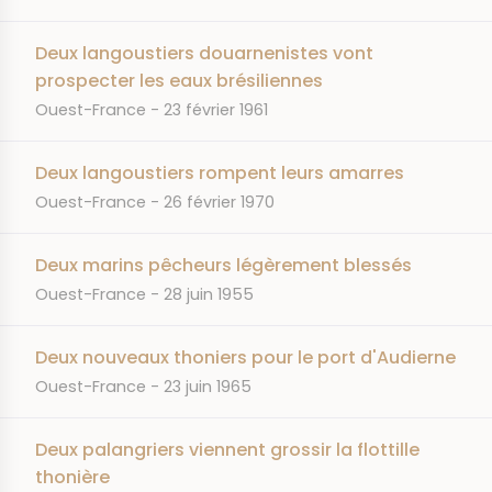
Deux langoustiers douarnenistes vont
prospecter les eaux brésiliennes
JOURNAL
DATE
Ouest-France
23 février 1961
Deux langoustiers rompent leurs amarres
JOURNAL
DATE
Ouest-France
26 février 1970
Deux marins pêcheurs légèrement blessés
JOURNAL
DATE
Ouest-France
28 juin 1955
Deux nouveaux thoniers pour le port d'Audierne
JOURNAL
DATE
Ouest-France
23 juin 1965
Deux palangriers viennent grossir la flottille
thonière