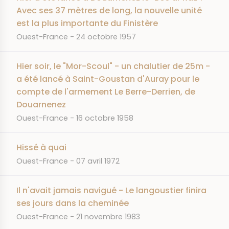
Avec ses 37 mètres de long, la nouvelle unité
est la plus importante du Finistère
JOURNAL
DATE
Ouest-France
24 octobre 1957
Hier soir, le "Mor-Scoul" - un chalutier de 25m -
a été lancé à Saint-Goustan d'Auray pour le
compte de l'armement Le Berre-Derrien, de
Douarnenez
JOURNAL
DATE
Ouest-France
16 octobre 1958
Hissé à quai
JOURNAL
DATE
Ouest-France
07 avril 1972
Il n'avait jamais navigué - Le langoustier finira
ses jours dans la cheminée
JOURNAL
DATE
Ouest-France
21 novembre 1983