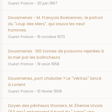
JOURNAL
DATE
Ouest-France
20 juin 1967
Douarnenez - M. François Boézennec, le patron
du "Loup des Mers", qui sauva les neuf
hommes.
JOURNAL
DATE
Ouest-France
19 octobre 1973
Douarnenez : 100 tonnes de poissons rejetées à
la mer par les bolincheurs
JOURNAL
DATE
Ouest-France
19 août 1958
Douarnenez, port chalutier ? Le "Véritas" lancé
à Lorient
JOURNAL
DATE
Ouest-France
10 février 1958
Doyen des pêcheurs thoniers, M. Étienne Urvois
(63 ans) entreprend à bord du "Jyma" une