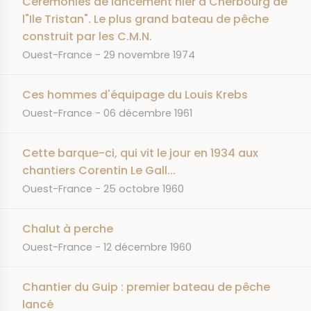
Cérémonies de lancement hier à Cherbourg de
l"Ile Tristan". Le plus grand bateau de pêche
construit par les C.M.N.
JOURNAL
DATE
Ouest-France
29 novembre 1974
Ces hommes d'équipage du Louis Krebs
JOURNAL
DATE
Ouest-France
06 décembre 1961
Cette barque-ci, qui vit le jour en 1934 aux
chantiers Corentin Le Gall...
JOURNAL
DATE
Ouest-France
25 octobre 1960
Chalut à perche
JOURNAL
DATE
Ouest-France
12 décembre 1960
Chantier du Guip : premier bateau de pêche
lancé