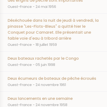
des engins de pêche sont importantes
JOURNAL
DATE
Ouest-France
24 mai 1956
Déséchouée dans la nuit de jeudi à vendredi, la
pinasse "Les-Flots-Bleus" a quitté hier le
Conquet pour Camaret. Elle présentait une
faible voie d'eau à tribord arrière
JOURNAL
DATE
Ouest-France
18 juillet 1959
Deux bateaux rachetés par le Congo
JOURNAL
DATE
Ouest-France
05 juin 1998
Deux écumeurs de bateaux de pêche écroués
JOURNAL
DATE
Ouest-France
24 novembre 1961
Deux lancements en une semaine
JOURNAL
DATE
Ouest-France
24 novembre 1958