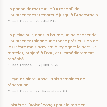
En panne de moteur, le "Durandal" de
Douarnenez est remorqué jusqu'à l'Aberwrac'h
JOURNAL
DATE
Ouest-France
29 juillet 1960
En pleine nuit, dans la brume, un palangrier de
Douarnenez talonne une roche près du Cap de
la Chèvre mais parvient à regagner le port. Un
matelot, projeté à l'eau, est immédiatement
repêché
JOURNAL
DATE
Ouest-France
06 juillet 1956
Fileyeur Sainte-Anne : trois semaines de
réparation
JOURNAL
DATE
Ouest-France
27 décembre 2010
Finistère : L"Iroise" conçu pour la mise en