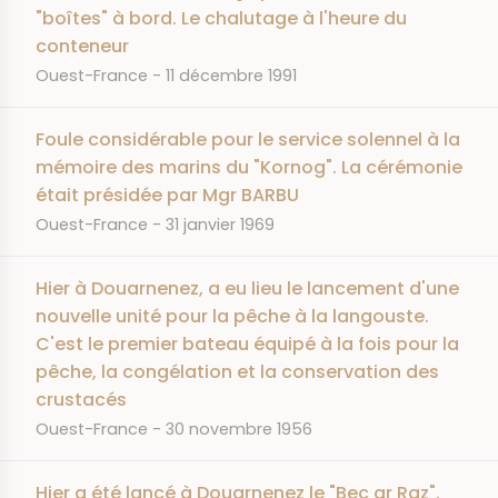
"boîtes" à bord. Le chalutage à l'heure du
conteneur
JOURNAL
DATE
Ouest-France
11 décembre 1991
Foule considérable pour le service solennel à la
mémoire des marins du "Kornog". La cérémonie
était présidée par Mgr BARBU
JOURNAL
DATE
Ouest-France
31 janvier 1969
Hier à Douarnenez, a eu lieu le lancement d'une
nouvelle unité pour la pêche à la langouste.
C'est le premier bateau équipé à la fois pour la
pêche, la congélation et la conservation des
crustacés
JOURNAL
DATE
Ouest-France
30 novembre 1956
Hier a été lancé à Douarnenez le "Bec ar Raz".