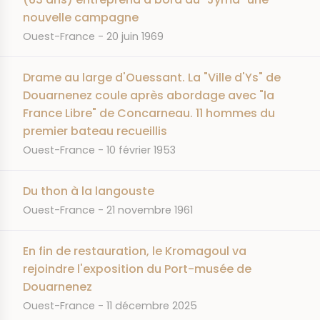
nouvelle campagne
JOURNAL
DATE
Ouest-France
20 juin 1969
Drame au large d'Ouessant. La "Ville d'Ys" de
Douarnenez coule après abordage avec "la
France Libre" de Concarneau. 11 hommes du
premier bateau recueillis
JOURNAL
DATE
Ouest-France
10 février 1953
Du thon à la langouste
JOURNAL
DATE
Ouest-France
21 novembre 1961
En fin de restauration, le Kromagoul va
rejoindre l'exposition du Port-musée de
Douarnenez
JOURNAL
DATE
Ouest-France
11 décembre 2025