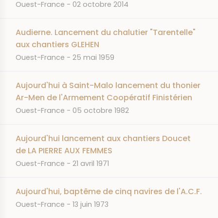
JOURNAL
DATE
Ouest-France
02 octobre 2014
Audierne. Lancement du chalutier "Tarentelle"
aux chantiers GLEHEN
JOURNAL
DATE
Ouest-France
25 mai 1959
Aujourd'hui à Saint-Malo lancement du thonier
Ar-Men de l'Armement Coopératif Finistérien
JOURNAL
DATE
Ouest-France
05 octobre 1982
Aujourd'hui lancement aux chantiers Doucet
de LA PIERRE AUX FEMMES
JOURNAL
DATE
Ouest-France
21 avril 1971
Aujourd'hui, baptême de cinq navires de l'A.C.F.
JOURNAL
DATE
Ouest-France
13 juin 1973