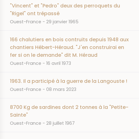
"Vincent" et "Pedro" deux des perroquets du
"Rigel" ont trépassé
JOURNAL
DATE
Ouest-France
29 janvier 1965
166 chalutiers en bois contruits depuis 1948 aux
chantiers Hébert-Héraud. "J'en construirai en
fer si on le demande" dit M. Héraud
JOURNAL
DATE
Ouest-France
16 avril 1973
1963. Il a participé à la guerre de la Langouste !
JOURNAL
DATE
Ouest-France
08 mars 2023
8700 Kg de sardines dont 2 tonnes à la "Petite-
Sainte"
JOURNAL
DATE
Ouest-France
28 juillet 1967