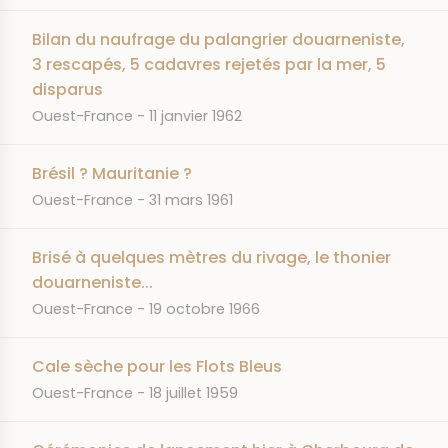
Bilan du naufrage du palangrier douarneniste,
3 rescapés, 5 cadavres rejetés par la mer, 5
disparus
JOURNAL
DATE
Ouest-France
11 janvier 1962
Brésil ? Mauritanie ?
JOURNAL
DATE
Ouest-France
31 mars 1961
Brisé à quelques mètres du rivage, le thonier
douarneniste...
JOURNAL
DATE
Ouest-France
19 octobre 1966
Cale sèche pour les Flots Bleus
JOURNAL
DATE
Ouest-France
18 juillet 1959