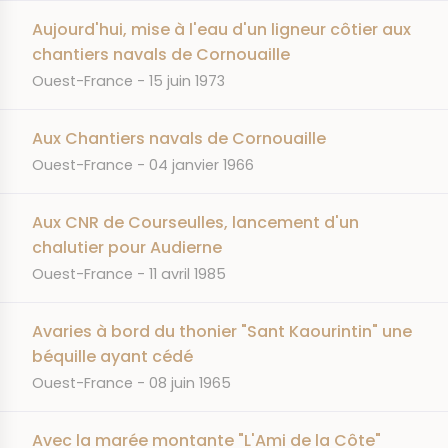
Aujourd'hui, mise à l'eau d'un ligneur côtier aux
chantiers navals de Cornouaille
JOURNAL
DATE
Ouest-France
15 juin 1973
Aux Chantiers navals de Cornouaille
JOURNAL
DATE
Ouest-France
04 janvier 1966
Aux CNR de Courseulles, lancement d'un
chalutier pour Audierne
JOURNAL
DATE
Ouest-France
11 avril 1985
Avaries à bord du thonier "Sant Kaourintin" une
béquille ayant cédé
JOURNAL
DATE
Ouest-France
08 juin 1965
Avec la marée montante "L'Ami de la Côte"