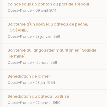
coincé sous un ponton au port de Tréboul
JOURNAL
DATE
Ouest-France
09 avril 1974
Baptême d'un nouveau bateau de pêche,
l'OCÉANIDE
JOURNAL
DATE
Ouest-France
23 janvier 1956
Baptême du langoustier mauritanien "Grande
Hermine"
JOURNAL
DATE
Ouest-France
12 mars 1956
Bénédiction de la mer
JOURNAL
DATE
Ouest-France
28 juin 1954
Bénédiction du bateau "La Brise"
JOURNAL
DATE
Ouest-France
27 janvier 1959