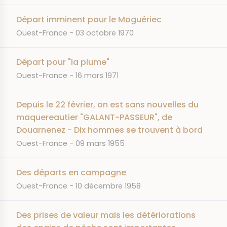
Départ imminent pour le Moguériec
JOURNAL
DATE
Ouest-France
03 octobre 1970
Départ pour "la plume"
JOURNAL
DATE
Ouest-France
16 mars 1971
Depuis le 22 février, on est sans nouvelles du
maquereautier "GALANT-PASSEUR", de
Douarnenez - Dix hommes se trouvent à bord
JOURNAL
DATE
Ouest-France
09 mars 1955
Des départs en campagne
JOURNAL
DATE
Ouest-France
10 décembre 1958
Des prises de valeur mais les détériorations