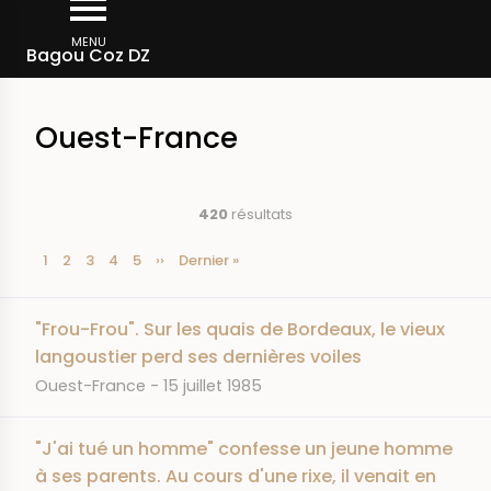
Aller
Fil
au
MENU
Accueil
Bagou Coz DZ
d'Ariane
contenu
principal
Ouest-France
420
résultats
Page
1
Page
2
Page
3
Page
4
Page
5
Page
››
Dernière
Dernier »
Pagination
courante
suivante
page
"Frou-Frou". Sur les quais de Bordeaux, le vieux
langoustier perd ses dernières voiles
JOURNAL
DATE
Ouest-France
15 juillet 1985
"J'ai tué un homme" confesse un jeune homme
à ses parents. Au cours d'une rixe, il venait en