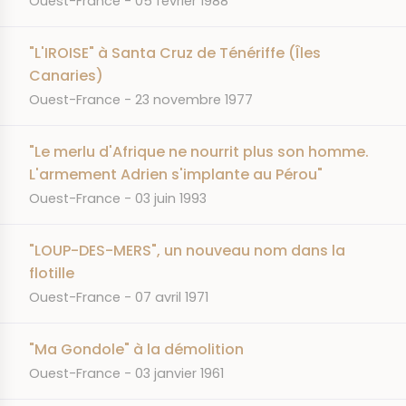
Ouest-France
05 février 1988
"L'IROISE" à Santa Cruz de Ténériffe (Îles
Canaries)
JOURNAL
DATE
Ouest-France
23 novembre 1977
"Le merlu d'Afrique ne nourrit plus son homme.
L'armement Adrien s'implante au Pérou"
JOURNAL
DATE
Ouest-France
03 juin 1993
"LOUP-DES-MERS", un nouveau nom dans la
flotille
JOURNAL
DATE
Ouest-France
07 avril 1971
"Ma Gondole" à la démolition
JOURNAL
DATE
Ouest-France
03 janvier 1961