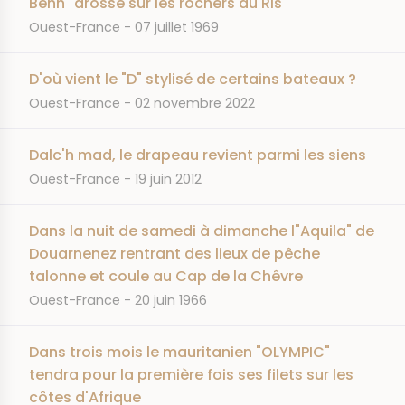
Benn" drossé sur les rochers du Ris
JOURNAL
DATE
Ouest-France
07 juillet 1969
D'où vient le "D" stylisé de certains bateaux ?
JOURNAL
DATE
Ouest-France
02 novembre 2022
Dalc'h mad, le drapeau revient parmi les siens
JOURNAL
DATE
Ouest-France
19 juin 2012
Dans la nuit de samedi à dimanche l"Aquila" de
Douarnenez rentrant des lieux de pêche
talonne et coule au Cap de la Chêvre
JOURNAL
DATE
Ouest-France
20 juin 1966
Dans trois mois le mauritanien "OLYMPIC"
tendra pour la première fois ses filets sur les
côtes d'Afrique