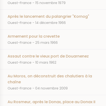
JOURNAL
DATE
Ouest-France
15 novembre 1979
Après le lancement du palangrier "Kornog"
JOURNAL
DATE
Ouest-France
14 décembre 1966
Armement pour la crevette
JOURNAL
DATE
Ouest-France
25 mars 1966
Assaut contre le vieux port de Douarnenez
JOURNAL
DATE
Ouest-France
10 mars 1962
Au Moros, on déconstruit des chalutiers à la
chaîne
JOURNAL
DATE
Ouest-France
04 novembre 2009
Au Rosmeur, après le Donax, place au Donax II