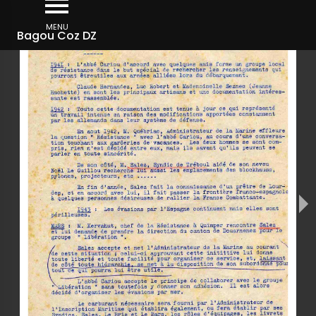
Aller
au
MENU
Bagou Coz DZ
contenu
principal