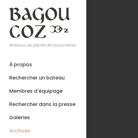
Aller
au
contenu
principal
Bateaux de pêche de Douarnenez
Main
À propos
navigation
Rechercher un bateau
Membres d'équipage
Rechercher dans la presse
Galeries
Archives