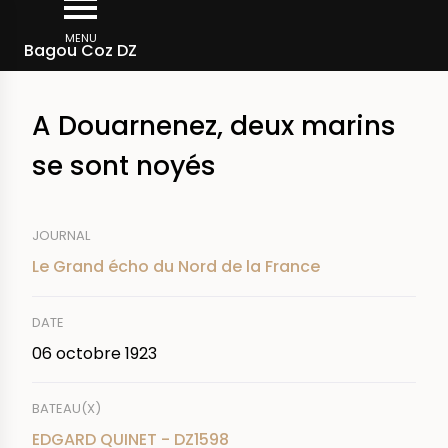
Aller
Fil
au
MENU
Rechercher dans la presse
Bagou Coz DZ
d'Ariane
contenu
principal
A Douarnenez, deux marins
se sont noyés
JOURNAL
Le Grand écho du Nord de la France
DATE
06 octobre 1923
BATEAU(X)
EDGARD QUINET - DZ1598