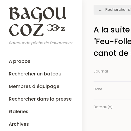
Aller
Fil
Rechercher d
au
d'Ariane
contenu
principal
A la suit
"Feu-Folle
Bateaux de pêche de Douarnenez
canot de
Main
À propos
navigation
Journal
Rechercher un bateau
Membres d'équipage
Date
Rechercher dans la presse
Bateau(x)
Galeries
Archives