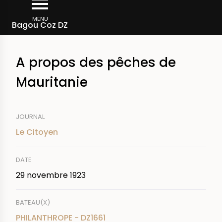
Aller
Fil
au
MENU
Rechercher dans la presse
Bagou Coz DZ
d'Ariane
contenu
principal
A propos des pêches de
Mauritanie
JOURNAL
Le Citoyen
DATE
29 novembre 1923
BATEAU(X)
PHILANTHROPE - DZ1661