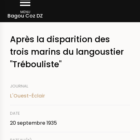
Aller
Fil
au
MENU
Rechercher dans la presse
Bagou Coz DZ
d'Ariane
contenu
principal
Après la disparition des
trois marins du langoustier
"Trébouliste"
JOURNAL
L'Ouest-Éclair
DATE
20 septembre 1935