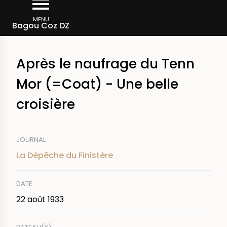
Aller
Fil
au
MENU
Rechercher dans la presse
Bagou Coz DZ
d'Ariane
contenu
principal
Après le naufrage du Tenn
Mor (=Coat) - Une belle
croisière
JOURNAL
La Dépêche du Finistère
DATE
22 août 1933