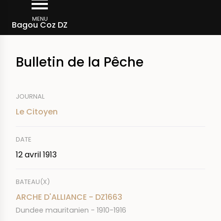
Aller
Fil
au
MENU
Rechercher dans la presse
Bagou Coz DZ
d'Ariane
contenu
principal
Bulletin de la Pêche
JOURNAL
Le Citoyen
DATE
12 avril 1913
BATEAU(X)
ARCHE D'ALLIANCE - DZ1663
Dundee mauritanien - 1910-1916