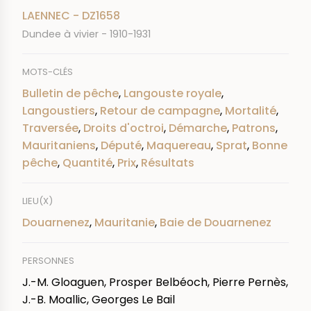
LAENNEC - DZ1658
Dundee à vivier - 1910-1931
MOTS-CLÉS
Bulletin de pêche
,
Langouste royale
,
Langoustiers
,
Retour de campagne
,
Mortalité
,
Traversée
,
Droits d'octroi
,
Démarche
,
Patrons
,
Mauritaniens
,
Député
,
Maquereau
,
Sprat
,
Bonne
pêche
,
Quantité
,
Prix
,
Résultats
LIEU(X)
Douarnenez
,
Mauritanie
,
Baie de Douarnenez
PERSONNES
J.-M. Gloaguen, Prosper Belbéoch, Pierre Pernès,
J.-B. Moallic, Georges Le Bail