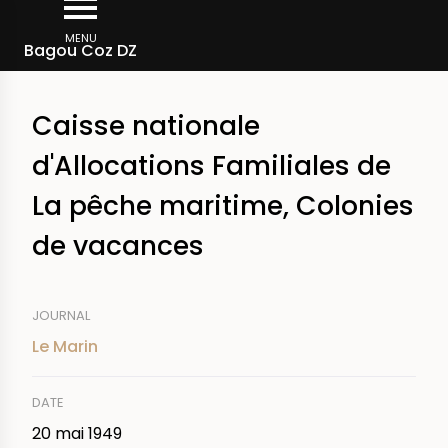
Aller
Fil
au
MENU
Rechercher dans la presse
Bagou Coz DZ
d'Ariane
contenu
principal
Caisse nationale
d'Allocations Familiales de
La pêche maritime, Colonies
de vacances
JOURNAL
Le Marin
DATE
20 mai 1949