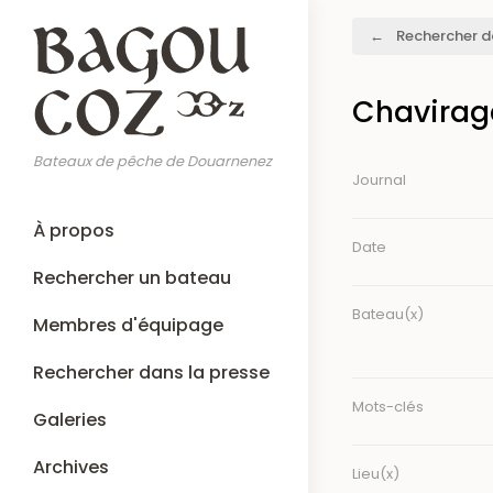
Aller
Fil
Rechercher d
au
d'Ariane
contenu
principal
Chavirage
Bateaux de pêche de Douarnenez
Journal
Main
À propos
navigation
Date
Rechercher un bateau
Bateau(x)
Membres d'équipage
Rechercher dans la presse
Mots-clés
Galeries
Archives
Lieu(x)