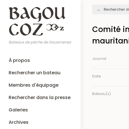
Aller
Fil
Rechercher d
au
d'Ariane
contenu
principal
Comité in
mauritani
Bateaux de pêche de Douarnenez
Main
Journal
À propos
navigation
Rechercher un bateau
Date
Membres d'équipage
Bateau(x)
Rechercher dans la presse
Galeries
Archives