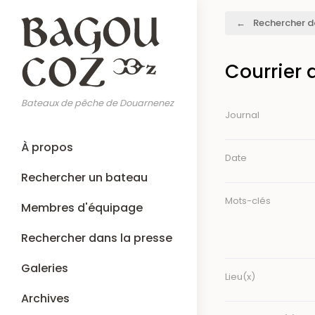
Aller
Fil
Rechercher d
au
d'Ariane
contenu
principal
Courrier 
Bateaux de pêche de Douarnenez
Journal
Main
À propos
navigation
Date
Rechercher un bateau
Mots-clés
Membres d'équipage
Rechercher dans la presse
Galeries
Lieu(x)
Archives