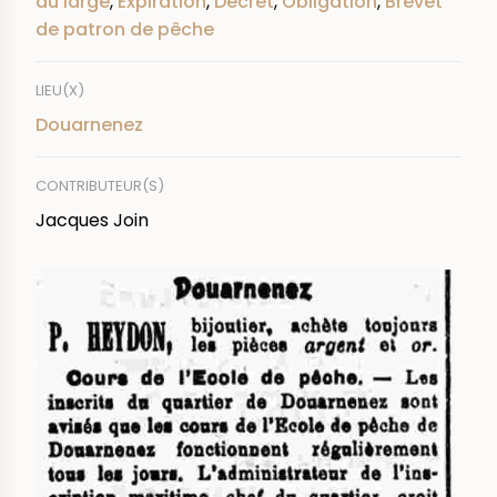
au large
,
Expiration
,
Décret
,
Obligation
,
Brevet
de patron de pêche
LIEU(X)
Douarnenez
CONTRIBUTEUR(S)
Jacques Join
IMAGE