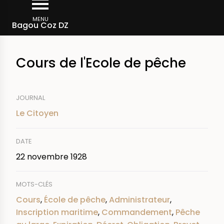
Aller
Fil
au
MENU
Rechercher dans la presse
Bagou Coz DZ
d'Ariane
contenu
principal
Cours de l'Ecole de pêche
JOURNAL
Le Citoyen
DATE
22 novembre 1928
MOTS-CLÉS
Cours
,
École de pêche
,
Administrateur
,
Inscription maritime
,
Commandement
,
Pêche