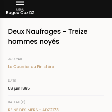
Aller
Fil
au
MENU
Rechercher dans la presse
Bagou Coz DZ
d'Ariane
contenu
principal
Deux Naufrages - Treize
hommes noyés
JOURNAL
Le Courrier du Finistère
DATE
08 juin 1895
BATEAU(X)
REINE DES MERS - ADZ2173